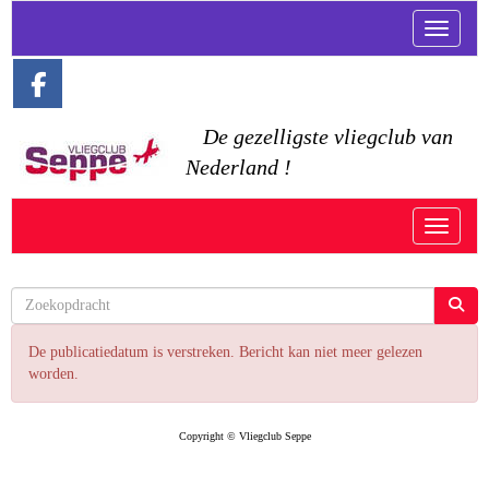
Toggle n
De gezelligste vliegclub van
Nederland !
Toggle n
De publicatiedatum is verstreken. Bericht kan niet meer gelezen
worden.
Copyright © Vliegclub Seppe