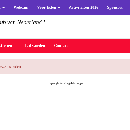
s
Webcam
Voor leden
Activiteiten 2026
Sponsors
lub van Nederland !
viteiten
Lid worden
Contact
elezen worden.
Copyright © Vliegclub Seppe