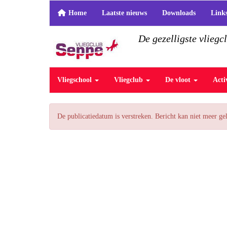
Home
Laatste nieuws
Downloads
Link
De gezelligste vliegc
Vliegschool
Vliegclub
De vloot
Acti
De publicatiedatum is verstreken. Bericht kan niet meer g